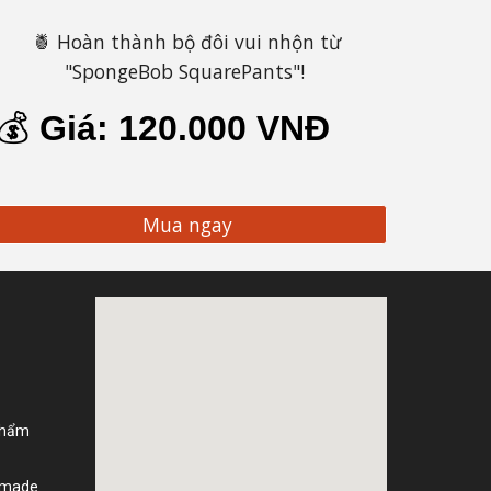
🍍 Hoàn thành bộ đôi vui nhộn từ
"SpongeBob SquarePants"!
💰
Giá:
120
.000 VNĐ
Mua ngay
phẩm
dmade