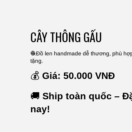
CÂY THÔNG GẤU
🧶Đồ len handmade dễ thương, phù hợp 
tặng.
💰
Giá: 50.000 VNĐ
🚚
Ship toàn quốc – Đ
nay!