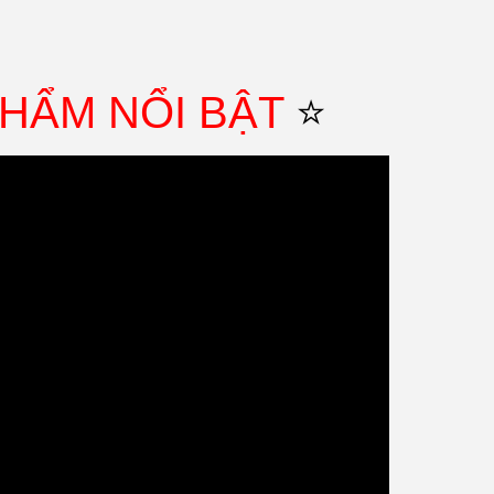
HẨM NỔI BẬT
⭐