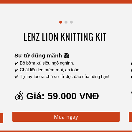
LENZ LION KNITTING KIT
Sư tử dũng mãnh 🦁
✔️ Bộ bờm xù siêu ngộ nghĩnh.
✔️ Chất liệu len mềm mại, an toàn.
✔️ Tự tay tạo ra chú sư tử độc đáo của riêng bạn!
💰
Giá:
5
9.000 VNĐ
Mua ngay