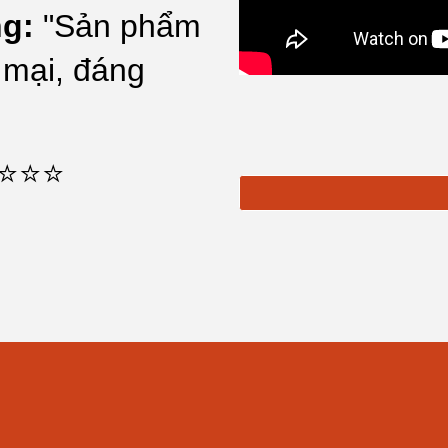
g:
"Sản phẩm
 mại, đáng
⭐⭐⭐