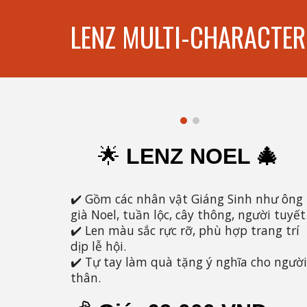
LENZ MULTI-CHARACTER
🌟
LENZ NOEL 🎄
✔️ Gồm các nhân vật Giáng Sinh như ông
già Noel, tuần lộc, cây thông, người tuyết
✔️ Len màu sắc rực rỡ, phù hợp trang trí
dịp lễ hội.
✔️ Tự tay làm quà tặng ý nghĩa cho người
thân.