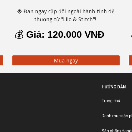
🌟 Đan ngay cặp đôi ngoài hành tinh dễ
thương từ "Lilo & Stitch"!
💰
Giá:
120
.000 VNĐ
Mua ngay
HƯỚNG DẪN
Trang chủ
Danh mục sản 
Sản phẩm Han