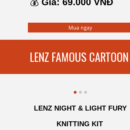
💰
Giá:
6
9.000 VNĐ
Mua ngay
LENZ FAMOUS CARTOON 
LENZ NIGHT & LIGHT FURY
KNITTING KIT