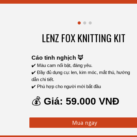
LENZ FOX KNITTING KIT
Cáo tinh nghịch 🦊
✔️ Màu cam nổi bật, đáng yêu.
✔️ Đầy đủ dụng cụ: len, kim móc, mắt thú, hướng
dẫn chi tiết.
✔️ Phù hợp cho người mới bắt đầu
💰
Giá:
59
.000 VNĐ
Mua ngay