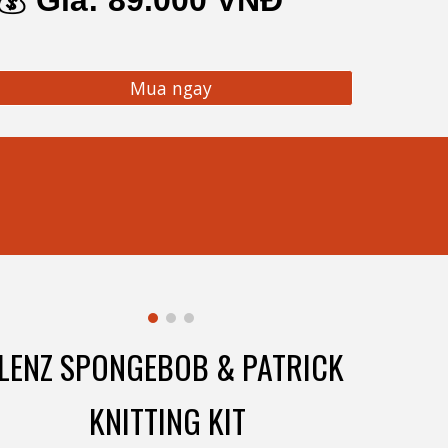
💰
Giá:
8
9.000 VNĐ
Mua ngay
LENZ SPONGEBOB & PATRICK
KNITTING KIT