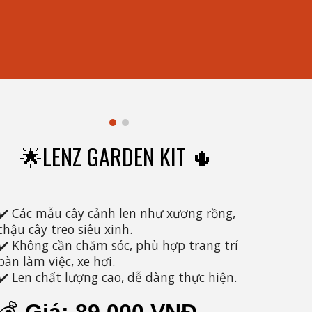
LENZ GARDEN KIT 🌵
🌟
✔️ Các mẫu cây cảnh len như xương rồng,
chậu cây treo siêu xinh.
✔️ Không cần chăm sóc, phù hợp trang trí
bàn làm việc, xe hơi.
✔️ Len chất lượng cao, dễ dàng thực hiện.