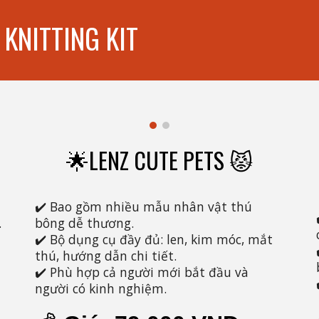
 KNITTING KIT
LENZ CUTE PETS 😾
🌟
✔️ Bao gồm nhiều mẫu nhân vật thú
.
bông dễ thương.
✔️ Bộ dụng cụ đầy đủ: len, kim móc, mắt
thú, hướng dẫn chi tiết.
✔️ Phù hợp cả người mới bắt đầu và
người có kinh nghiệm.