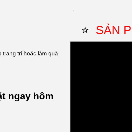
.
⭐
SẢN P
trang trí hoặc làm quà
ặt ngay hôm