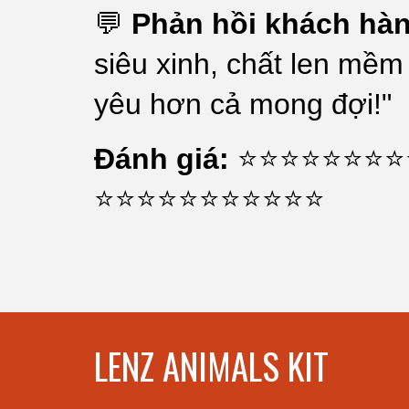
💬
Phản hồi khách hàn
siêu xinh, chất len mềm
yêu hơn cả mong đợi!"
Đánh giá:
⭐⭐⭐⭐⭐⭐⭐⭐
⭐⭐⭐⭐⭐⭐⭐⭐⭐⭐⭐
LENZ ANIMALS KIT