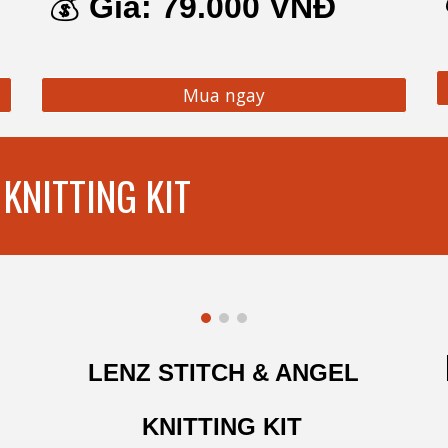
💰
Giá:
7
9.000 VNĐ
Mua ngay
KNITTING KIT
LENZ STITCH & ANGEL
KNITTING KIT