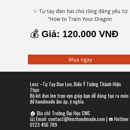
✨ Tự tay đan hai chú rồng đáng yêu từ
"How to Train Your Dragon
💰
Giá:
120
.000 VNĐ
Mua ngay
Lenz –
Tự Tay Đan Len, Biến Ý Tưởng Thành Hiện
Thực
Bộ kit đan len trọn vẹn giúp bạn dễ dàng tạo ra món
đồ handmade ấm áp, ý nghĩa.
🏠 Địa chỉ: Trường Đại Học CMC
📧 Email: contact@lenzhandmade.com | ☎️ Hotline:
0123 456 789