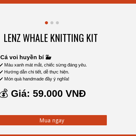
LENZ WHALE KNITTING KIT
Cá voi huyền bí 🐳
✔️ Màu xanh mát mắt, chiếc sừng đáng yêu.
✔️ Hướng dẫn chi tiết, dễ thực hiện.
✔️ Món quà handmade đầy ý nghĩa!
💰
Giá:
5
9.000 VNĐ
Mua ngay